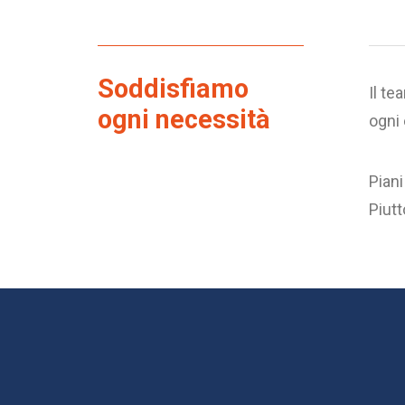
Soddisfiamo
Il te
ogni necessità
ogni 
Piani
Piutt