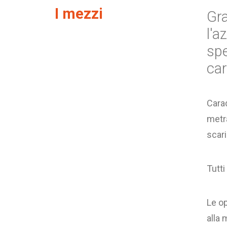
I mezzi
Gr
l'a
spe
car
Cara
metra
scari
Tutti
Le op
alla 